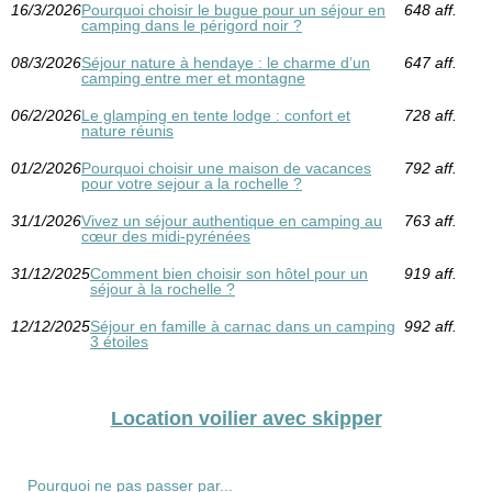
16/3/2026
Pourquoi choisir le bugue pour un séjour en
648 aff.
camping dans le périgord noir ?
08/3/2026
Séjour nature à hendaye : le charme d’un
647 aff.
camping entre mer et montagne
06/2/2026
Le glamping en tente lodge : confort et
728 aff.
nature réunis
01/2/2026
Pourquoi choisir une maison de vacances
792 aff.
pour votre sejour a la rochelle ?
31/1/2026
Vivez un séjour authentique en camping au
763 aff.
cœur des midi-pyrénées
31/12/2025
Comment bien choisir son hôtel pour un
919 aff.
séjour à la rochelle ?
12/12/2025
Séjour en famille à carnac dans un camping
992 aff.
3 étoiles
Location voilier avec skipper
Pourquoi ne pas passer par...