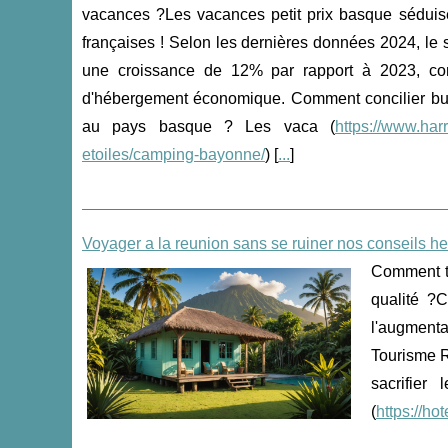
vacances ?Les vacances petit prix basque séduise
françaises ! Selon les dernières données 2024, le 
une croissance de 12% par rapport à 2023, conf
d'hébergement économique. Comment concilier bud
au pays basque ? Les vaca (
https://www.har
etoiles/camping-bayonne/
) [
...
]
Voyager a la reunion sans se ruiner nos conseils 
Comment t
qualité ?C
l'augment
Tourisme 
sacrifier
(
https://ho