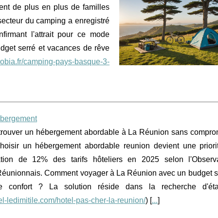
nt de plus en plus de familles
secteur du camping a enregistré
irmant l'attrait pour ce mode
get serré et vacances de rêve
robia.fr/camping-pays-basque-3-
hebergement
rouver un hébergement abordable à La Réunion sans comprom
hoisir un hébergement abordable reunion devient une priori
ation de 12% des tarifs hôteliers en 2025 selon l'Observ
Réunionnais. Comment voyager à La Réunion avec un budget s
 le confort ? La solution réside dans la recherche d'ét
tel-ledimitile.com/hotel-pas-cher-la-reunion/
) [
...
]