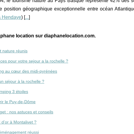
64, le tourisme nature au Pays Basque représente 42% des s
e position géographique exceptionnelle entre océan Atlantiqu
à Hendaye
) [
...
]
aphane location sur diaphanelocation.com.
t nature réunis
es pour votre sejour a la rochelle ?
ing au cœur des midi-pyrénées
n séjour à la rochelle ?
mping 3 étoiles
rir le Puy-de-Dôme
get : nos astuces et conseils
 d’or à Montalivet ?
déménagement réussi