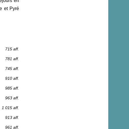
éjours en
e et Pyré
715 aff.
781 aff.
745 aff.
910 aff.
985 aff.
963 aff.
1 015 aff.
913 aff.
961 aff.