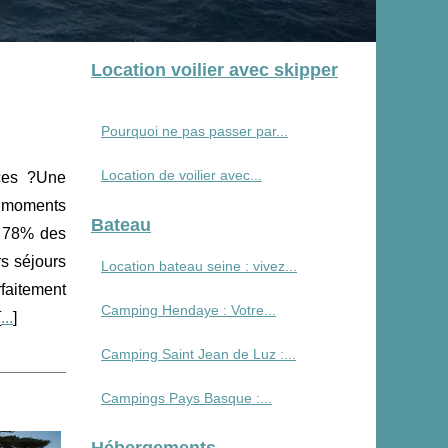
Location voilier avec skipper
Pourquoi ne pas passer par...
Location de voilier avec...
nces ?Une
n moments
Bateau
4, 78% des
rs séjours
Location bateau seine : vivez...
faitement
Camping Hendaye : Votre...
[
...
]
Camping Saint Jean de Luz :...
Campings Pays Basque :...
Hébergements