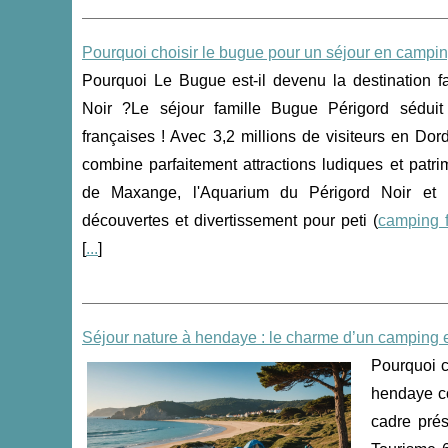
Pourquoi choisir le bugue pour un séjour en camping
Pourquoi Le Bugue est-il devenu la destination f
Noir ?Le séjour famille Bugue Périgord séduit
françaises ! Avec 3,2 millions de visiteurs en D
combine parfaitement attractions ludiques et patri
de Maxange, l'Aquarium du Périgord Noir et l
découvertes et divertissement pour peti (
camping f
[
...
]
Séjour nature à hendaye : le charme d’un camping 
Pourquoi c
hendaye c
cadre prés