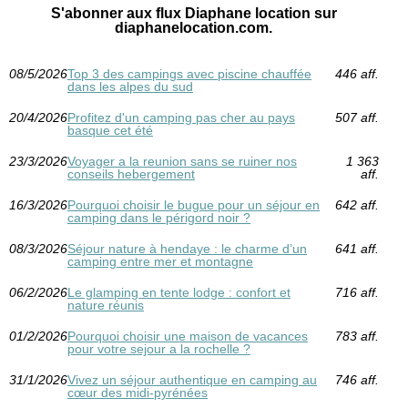
S'abonner aux flux Diaphane location sur
diaphanelocation.com.
08/5/2026
Top 3 des campings avec piscine chauffée
446 aff.
dans les alpes du sud
20/4/2026
Profitez d'un camping pas cher au pays
507 aff.
basque cet été
23/3/2026
Voyager a la reunion sans se ruiner nos
1 363
conseils hebergement
aff.
16/3/2026
Pourquoi choisir le bugue pour un séjour en
642 aff.
camping dans le périgord noir ?
08/3/2026
Séjour nature à hendaye : le charme d’un
641 aff.
camping entre mer et montagne
06/2/2026
Le glamping en tente lodge : confort et
716 aff.
nature réunis
01/2/2026
Pourquoi choisir une maison de vacances
783 aff.
pour votre sejour a la rochelle ?
31/1/2026
Vivez un séjour authentique en camping au
746 aff.
cœur des midi-pyrénées