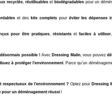
aux recyclés
,
réutilisables
et
biodégradables
pour un démé
ordables
et des
kits complets
pour
éviter les dépenses in
nçus pour être pratiques
,
résistants
et
faciles à utiliser
 désormais possible !
Avec
Dressing Malin
, vous pouvez
dé
ibuez à protéger l’environnement
. Parce qu’un déménageme
et respectueux de l’environnement ?
Optez pour
Dressing M
icité pour un déménagement réussi
!