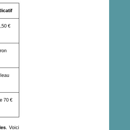
dicatif
2,50 €
iron
uleau
de 70 €
les
. Voici