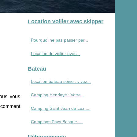
Location voilier avec skipper
Pourquoi ne pas passer par...
Location de voilier avec...
Bateau
Location bateau seine : vivez...
Camping Hendaye : Votre...
nous vous
z comment
Camping Saint Jean de Luz :...
Campings Pays Basque :...
Hébergements