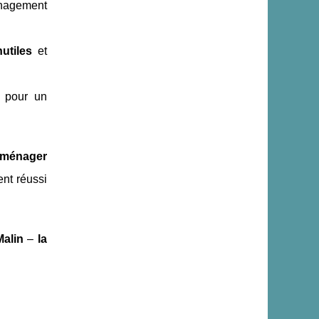
nagement
utiles
et
, pour un
ménager
nt réussi
alin
–
la