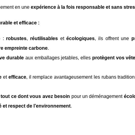
agement en une
expérience à la fois responsable et sans stre
ble et efficace :
) :
robustes
,
réutilisables
et
écologiques
, ils offrent une
p
re empreinte carbone
.
ive durable
aux emballages jetables, elles
protègent vos vêt
e
et
efficace
, il remplace avantageusement les rubans traditio
:
tout ce dont vous avez besoin
pour un déménagement
écol
ité et respect de l’environnement
.