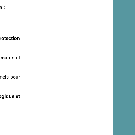
ss
:
rotection
ements
et
nnels pour
ogique et