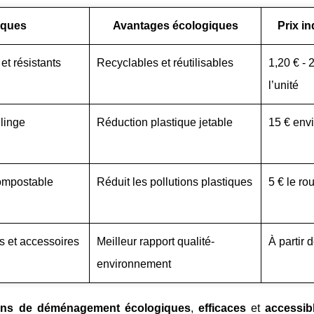
iques
Avantages écologiques
Prix in
et résistants
Recyclables et réutilisables
1,20 € - 
l’unité
linge
Réduction plastique jetable
15 € env
ompostable
Réduit les pollutions plastiques
5 € le ro
 et accessoires
Meilleur rapport qualité-
À partir 
environnement
ions de déménagement écologiques
,
efficaces
et
accessib