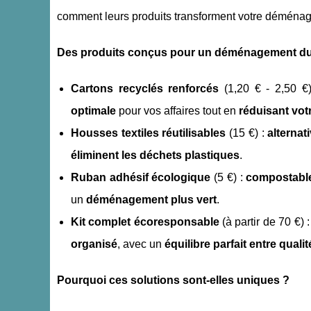
comment leurs produits transforment votre démén
Des produits conçus pour un déménagement dura
Cartons recyclés renforcés
(1,20 € - 2,50 €
optimale
pour vos affaires tout en
réduisant vot
Housses textiles réutilisables
(15 €) :
alternat
éliminent les déchets plastiques
.
Ruban adhésif écologique
(5 €) :
compostabl
un
déménagement plus vert
.
Kit complet écoresponsable
(à partir de 70 €) 
organisé
, avec un
équilibre parfait entre qual
Pourquoi ces solutions sont-elles uniques ?