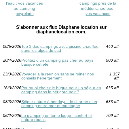
l’eau : vos vacances
campings près de la
au camping
méditerranée pour
peyrelade
vos vacances
S'abonner aux flux Diaphane location sur
diaphanelocation.com.
08/5/2026
Top 3 des campings avec piscine chauffée
440 aff.
dans les alpes du sud
20/4/2026
Profitez d'un camping pas cher au pays
500 aff.
basque cet été
23/3/2026
Voyager a la reunion sans se ruiner nos
1 357
conseils hebergement
aff.
16/3/2026
Pourquoi choisir le bugue pour un séjour en
635 aff.
camping dans le périgord noir ?
08/3/2026
Séjour nature à hendaye : le charme d’un
633 aff.
camping entre mer et montagne
06/2/2026
Le glamping en tente lodge : confort et
709 aff.
nature réunis