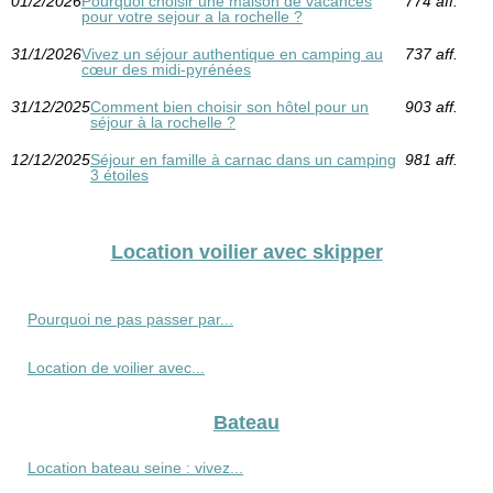
01/2/2026
Pourquoi choisir une maison de vacances
774 aff.
pour votre sejour a la rochelle ?
31/1/2026
Vivez un séjour authentique en camping au
737 aff.
cœur des midi-pyrénées
31/12/2025
Comment bien choisir son hôtel pour un
903 aff.
séjour à la rochelle ?
12/12/2025
Séjour en famille à carnac dans un camping
981 aff.
3 étoiles
Location voilier avec skipper
Pourquoi ne pas passer par...
Location de voilier avec...
Bateau
Location bateau seine : vivez...