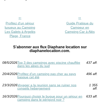
Profitez d'un séjour
Guide Pratique du
luxueux au Camping
Campeur en
Les Galets à Argelès
Camping-Car à Alès
Plage, France
S'abonner aux flux Diaphane location sur
diaphanelocation.com.
08/5/2026
Top 3 des campings avec piscine chauffée
437 aff.
dans les alpes du sud
20/4/2026
Profitez d'un camping pas cher au pays
496 aff.
basque cet été
23/3/2026
Voyager a la reunion sans se ruiner nos
1 355
conseils hebergement
aff.
16/3/2026
Pourquoi choisir le bugue pour un séjour en
633 aff.
camping dans le périgord noir ?