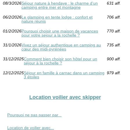
08/3/2026
Séjour nature à hendaye : le charme d’un
631 aff.
camping entre mer et montagne
06/2/2026
Le glamping en tente lodge : confort et
706 aff.
nature réunis
01/2/2026
Pourquoi choisir une maison de vacances
770 aff.
pour votre sejour a la rochelle ?
31/1/2026
Vivez un séjour authentique en camping au
735 aff.
cœur des midi-pyrénées
31/12/2025
Comment bien choisir son hôtel pour un
900 aff.
séjour à la rochelle ?
12/12/2025
Séjour en famille à carnac dans un camping
979 aff.
3 étoiles
Location voilier avec skipper
Pourquoi ne pas passer par...
Location de voilier avec...